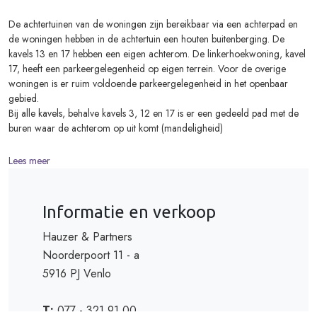
De achtertuinen van de woningen zijn bereikbaar via een achterpad en
de woningen hebben in de achtertuin een houten buitenberging. De
kavels 13 en 17 hebben een eigen achterom. De linkerhoekwoning, kavel
17, heeft een parkeergelegenheid op eigen terrein. Voor de overige
woningen is er ruim voldoende parkeergelegenheid in het openbaar
gebied.
Bij alle kavels, behalve kavels 3, 12 en 17 is er een gedeeld pad met de
buren waar de achterom op uit komt (mandeligheid)
Lees meer
Kenmerken van de woningen
• Kaveloppervlakte ca. 127 - 288 m²
Informatie en verkoop
• Woonoppervlakte ca. 83 m²
• Buitenberging ca. 8 m²
Hauzer & Partners
• Achtertuin met eigen achterom
Noorderpoort 11 - a
• Woonkamer met open keuken
5916 PJ Venlo
• Eerste verdieping met als kopersoptie een indeling te kiezen
• Vlizotrap naar de zolderverdieping met extra bergruimte
• Volledig betegelde badkamer met (inloop)douche, toilet en wastafel
T:
077 - 321 91 00